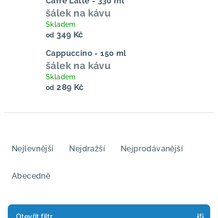
Caffé Latte - 330 ml
šálek na kávu
Skladem
349 Kč
od
Cappuccino - 150 ml
šálek na kávu
Skladem
289 Kč
od
Ř
a
Nejlevnější
Nejdražší
Nejprodávanější
z
e
Abecedně
n
í
p
Otevřít filtr