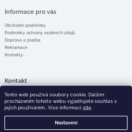
Informace pro vás
Obchodní podmínky
Podmínky ochrany osobních údajů
Doprava a platba
Reklamace
Kontakty
Kontakt
info@goatcup.cz
Tento web používá soubory cookie. Dalším
+420 606 66 44 42
procházením tohoto webu vyjadřujete souhlas s
WhatsApp
jejich používáním.. Více informací
zde
.
Nastavení