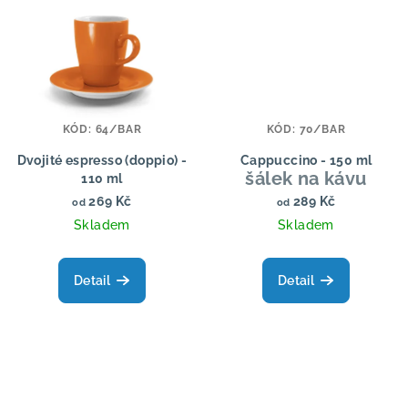
KÓD:
64/BAR
KÓD:
70/BAR
Dvojité espresso (doppio) -
Cappuccino - 150 ml
šálek na kávu
110 ml
šálek na kávu
269 Kč
289 Kč
od
od
Skladem
Skladem
Detail
Detail