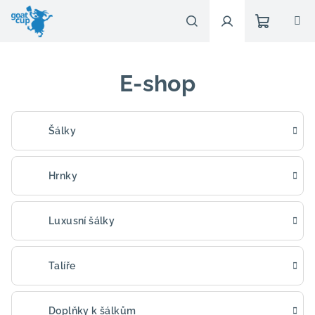
Přejít
na
obsah
Nákupn
Hledat
Přihlášení
E-shop
košík
Šálky
Hrnky
Luxusní šálky
Talíře
Doplňky k šálkům