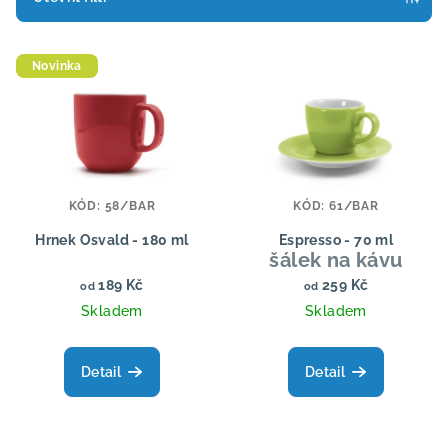
r
V
o
Novinka
ý
d
p
u
i
k
s
t
p
ů
KÓD:
58/BAR
KÓD:
61/BAR
r
o
Hrnek Osvald - 180 ml
Espresso - 70 ml
šálek na kávu
d
189 Kč
259 Kč
od
od
u
Skladem
Skladem
k
t
Detail
Detail
ů