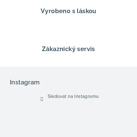
s
u
Vyrobeno s láskou
Zákaznický servis
Z
á
Instagram
p
a
Sledovat na Instagramu
t
í