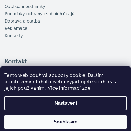
Obchodní podmínky
Podmínky ochrany osobních údajů
Doprava a platba
Reklamace
Kontakty
Kontakt
info@goatcup.cz
Tento web používá soubory cookie. Dalším
+420 606 66 44 42
procházením tohoto webu vyjadřujete souhlas s
WhatsApp
jejich používáním.. Více informací
zde
.
Nastavení
Copyright 2026
GoatCup
. Všechna práva vyhrazena.
Souhlasím
Vytvořil Shoptet