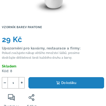
VZORNÍK BAREV PANTONE
29 Kč
Měrná
Upozornění pro kavárny, restaurace a firmy:
cena:
Pokud zvažujete nákup většího množství šálků, prosíme
dodržujte dělitelnost šesti každého druhu a barvy.
Skladem
Kód:
8
−
+
Do košíku