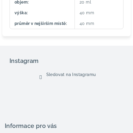
objem
:
20 ml
výška
:
40 mm
průměr v nejširším místě
:
40 mm
Z
á
Instagram
p
a
Sledovat na Instagramu
t
í
Informace pro vás