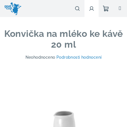
Přejít
na
obsah
Nákupn
Hledat
Přihlášení
Konvička na mléko ke kávě
košík
20 ml
Průměrné
Neohodnoceno
Podrobnosti hodnocení
hodnocení
produktu
je
0,0
z
5
hvězdiček.